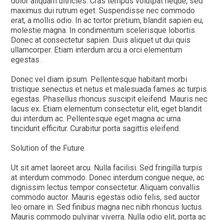
dolor aliquam ultricies. Cras tempus volutpat neque, sed
maximus dui rutrum eget. Suspendisse nec commodo
erat, a mollis odio. In ac tortor pretium, blandit sapien eu,
molestie magna. In condimentum scelerisque lobortis.
Donec at consectetur sapien. Duis aliquet ut dui quis
ullamcorper. Etiam interdum arcu a orci elementum
egestas.
Donec vel diam ipsum. Pellentesque habitant morbi
tristique senectus et netus et malesuada fames ac turpis
egestas. Phasellus rhoncus suscipit eleifend. Mauris nec
lacus ex. Etiam elementum consectetur elit, eget blandit
dui interdum ac. Pellentesque eget magna ac urna
tincidunt efficitur. Curabitur porta sagittis eleifend.
Solution of the Future
Ut sit amet laoreet arcu. Nulla facilisi. Sed fringilla turpis
at interdum commodo. Donec interdum congue neque, ac
dignissim lectus tempor consectetur. Aliquam convallis
commodo auctor. Mauris egestas odio felis, sed auctor
leo ornare in. Sed finibus magna nec nibh rhoncus luctus.
Mauris commodo pulvinar viverra. Nulla odio elit, porta ac