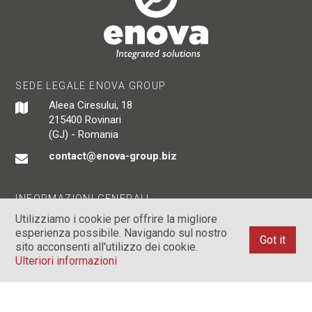
SEDE LEGALE ENOVA GROUP
Aleea Ciresului, 18
215400 Rovinari
(GJ) - Romania
contact@enova-group.biz
INFORMAZIONI GENERALI
CUI: RO 26414472
Utilizziamo i cookie per offrire la migliore
esperienza possibile. Navigando sul nostro
Nr.Reg.Com.: J18/409/2011
Got it
sito acconsenti all'utilizzo dei cookie.
+40253372742
Ulteriori informazioni
INFO TECNICHE E LEGALI