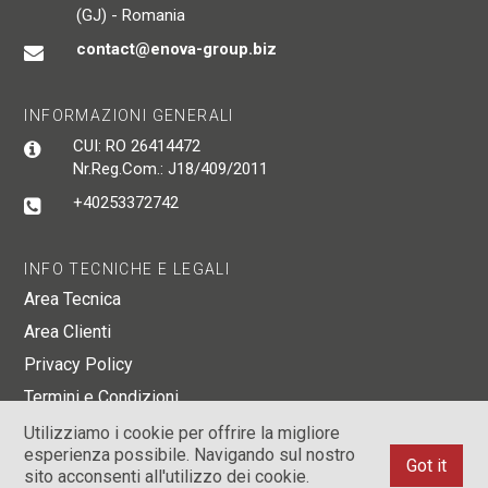
(GJ) - Romania
contact@enova-group.biz
INFORMAZIONI GENERALI
CUI: RO 26414472
Nr.Reg.Com.: J18/409/2011
+40253372742
INFO TECNICHE E LEGALI
Area Tecnica
Area Clienti
Privacy Policy
Termini e Condizioni
Mappa del sito
Utilizziamo i cookie per offrire la migliore
esperienza possibile. Navigando sul nostro
Got it
sito acconsenti all'utilizzo dei cookie.