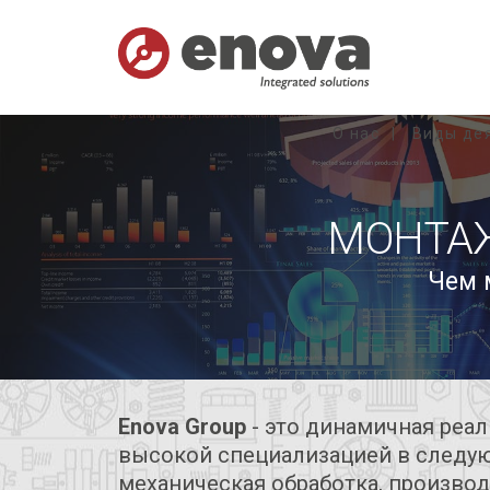
О нас
Виды де
МОНТА
Чем 
Enova Group
- это динамичная реа
высокой специализацией в следую
механическая обработка, производ