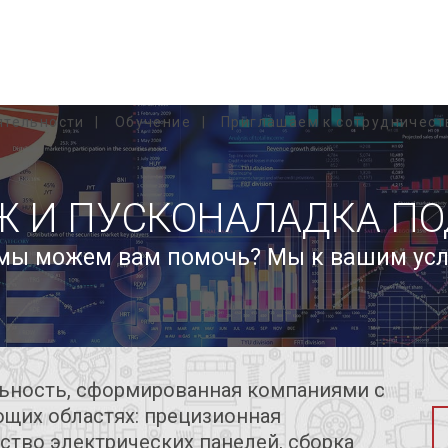
ятельности
Обучение
Приглашаем к сотрудничест
Ж И ПУСКОНАЛАДКА ПО
мы можем вам помочь? Мы к вашим усл
льность, сформированная компаниями с
щих областях: прецизионная
ство электрических панелей, сборка