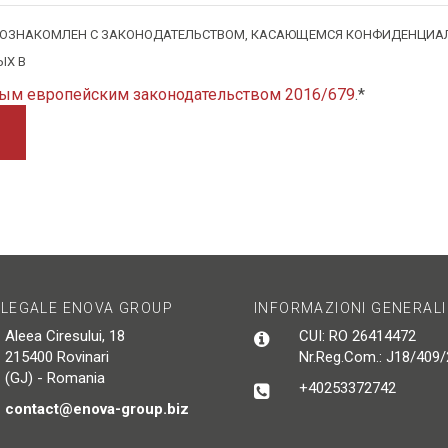
ОЗНАКОМЛЕН С ЗАКОНОДАТЕЛЬСТВОМ, КАСАЮЩЕМСЯ КОНФИДЕНЦИАЛЬ
ЫХ В
вым европейским законодательством 2016/679
.*
 LEGALE ENOVA GROUP
INFORMAZIONI GENERALI
Aleea Ciresului, 18
CUI: RO 26414472
215400 Rovinari
Nr.Reg.Com.: J18/409
(GJ) - Romania
+40253372742
contact@enova-group.biz